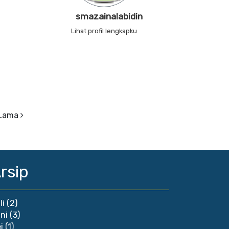
smazainalabidin
Lihat profil lengkapku
 Lama
rsip
li
(2)
ni
(3)
i
(1)