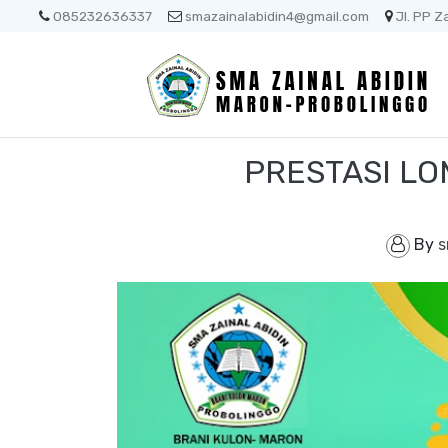
085232636337
smazainalabidin4@gmail.com
Jl. PP Z
PRESTASI LO
By
s