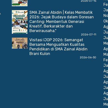
2026-07-15
Fe
Ja
SMA Zainal Abidin | Kelas Membatik
A
No
2026: Jejak Budaya dalam Goresan
Ok
Canting: Membentuk Generasi
Kreatif, Berkarakter dan
Ag
Berwirausaha."
Ju
2026-07-11
Ju
Visitasi IJOP 2026: Semangat
Me
Bersama Menguatkan Kualitas
Ap
Pendidikan di SMA Zainal Abidin
Brani Kulon
Ma
2026-06-30
Fe
Ja
Ag
Ju
Ap
Ja
Ag
Ju
Me