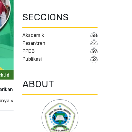
SECCIONS
Akademik
38
Pesantren
44
PPDB
39
Publikasi
52
ABOUT
erikan
pnya »